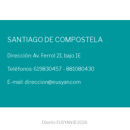
a
c
i
SANTIAGO DE COMPOSTELA
ó
Dirección: Av. Ferrol 21, bajo 1E
n
Teléfonos:
619830457
-
881080430
d
E-mail:
direccion@eusyan.com
e
e
n
Diseño EUSYAN © 2026.
t