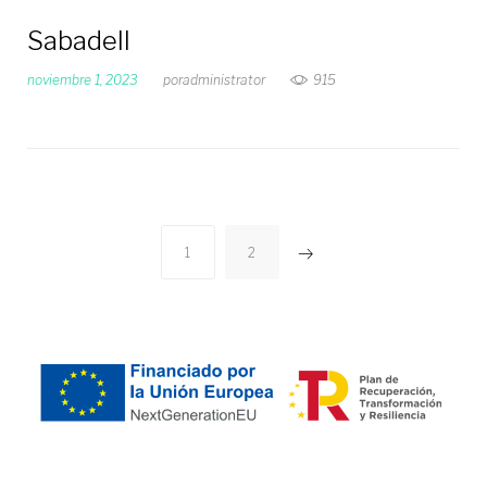
Sabadell
noviembre 1, 2023
por
administrator
915
N
1
2
a
v
e
g