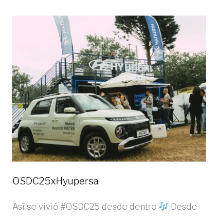
OSDC25xHyupersa
Así se vivió #OSDC25 desde dentro
Desde