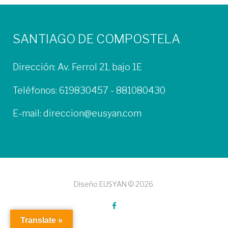
SANTIAGO DE COMPOSTELA
Dirección: Av. Ferrol 21, bajo 1E
Teléfonos:
619830457
-
881080430
E-mail:
direccion@eusyan.com
Diseño EUSYAN © 2026.
F
Translate »