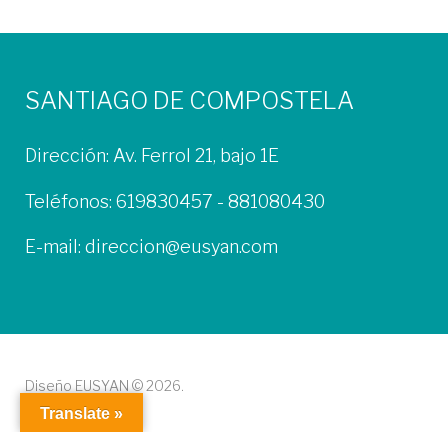
SANTIAGO DE COMPOSTELA
Dirección: Av. Ferrol 21, bajo 1E
Teléfonos:
619830457
-
881080430
E-mail:
direccion@eusyan.com
Diseño EUSYAN © 2026.
Translate »