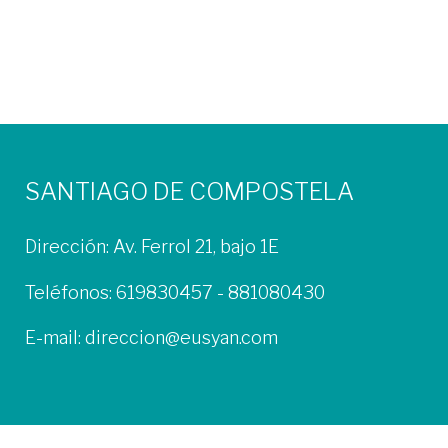
o
r
+
I
e
k
n
s
t
SANTIAGO DE COMPOSTELA
Dirección: Av. Ferrol 21, bajo 1E
Teléfonos:
619830457
-
881080430
E-mail:
direccion@eusyan.com